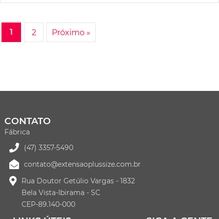
1
2
Próximo »
CONTATO
Fábrica
(47) 3357-5490
contato@extensaoplussize.com.br
Rua Doutor Getúlio Vargas - 1832
Bela Vista-Ibirama - SC
CEP-89.140-000