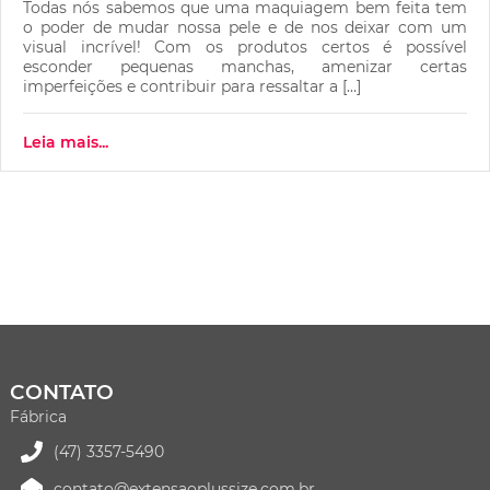
Todas nós sabemos que uma maquiagem bem feita tem
o poder de mudar nossa pele e de nos deixar com um
visual incrível! Com os produtos certos é possível
esconder pequenas manchas, amenizar certas
imperfeições e contribuir para ressaltar a […]
Leia mais...
CONTATO
Fábrica
(47) 3357-5490
contato@extensaoplussize.com.br