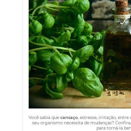
Você sabia que
cansaço
, estresse, irritação, ent
seu organismo necessita de mudanças? Confira,
para torná-la be