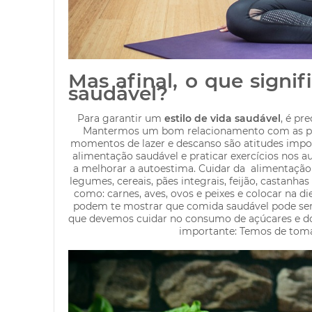
Mas afinal, o que signif
saudável?
Para garantir um
estilo de vida saudável
, é pr
Mantermos um bom relacionamento com as pes
momentos de lazer e descanso são atitudes impo
alimentação saudável e praticar exercícios nos a
a melhorar a autoestima. Cuidar da alimentação d
legumes,
cereais
,
pães
integrais, feijão, castanh
como: carnes,
aves
,
ovos
e
peixes
e colocar na di
podem te mostrar que comida saudável pode ser
que devemos cuidar no consumo de
açúcares
e
d
importante: Temos de tom