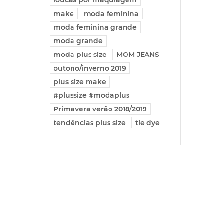
loucas por maquiagem
make
moda feminina
moda feminina grande
moda grande
moda plus size
MOM JEANS
outono/inverno 2019
plus size make
#plussize #modaplus
Primavera verão 2018/2019
tendências plus size
tie dye