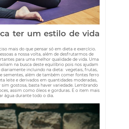
ica ter um estilo de vida
eciso mais do que pensar só em dieta e exercício.
soas a nossa volta, além de desfrutarmos de
rtantes para uma melhor qualidade de vida. Uma
uxiliam na busca deste equilíbrio pois nos ajudam
iariamente incluindo na dieta: vegetais, frutas,
as e sementes, além de também comer fontes ferro
eta
leite e derivados
em quantidades moderadas,
 sim gostosa, basta haver variedade. Lembrando
oces
, assim como óleos e gorduras. E o item mais
ar
água
durante todo o dia.